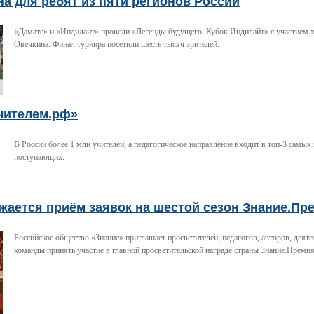
а для ребят из пяти регионов России
«Дамате» и «Индилайт» провели «Легенды будущего. Кубок Индилайт» с участием 
Овечкина. Финал турнира посетили шесть тысяч зрителей.
чителем.рф»
В России более 1 млн учителей, а педагогическое направление входит в топ-3 самых
поступающих.
ается приём заявок на шестой сезон Знание.Пре
Российское общество «Знание» приглашает просветителей, педагогов, авторов, деяте
команды принять участие в главной просветительской награде страны Знание.Премия