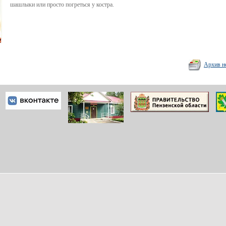
шашлыки или просто погреться у костра.
Архив н