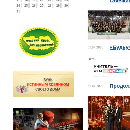
Овечкин
24
25
26
27
28
29
30
31
«Будьу
31.07.2026
Продолж
31.07.2026