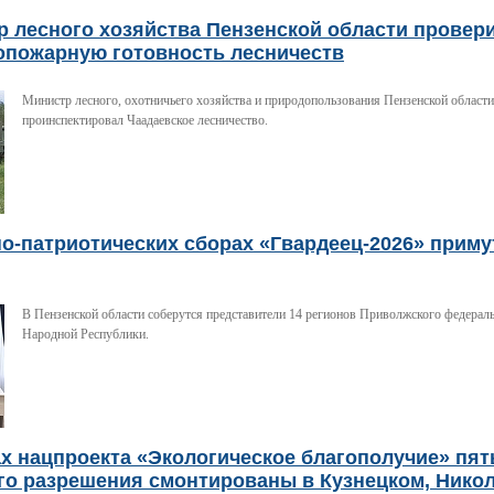
р лесного хозяйства Пензенской области провер
опожарную готовность лесничеств
Министр лесного, охотничьего хозяйства и природопользования Пензенской област
проинспектировал Чаадаевское лесничество.
о-патриотических сборах «Гвардеец-2026» примут
В Пензенской области соберутся представители 14 регионов Приволжского федераль
Народной Республики.
х нацпроекта «Экологическое благополучие» пят
го разрешения смонтированы в Кузнецком, Нико