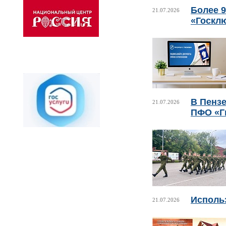
Более 
21.07.2026
«Госкл
В Пенз
21.07.2026
ПФО «Г
Использ
21.07.2026