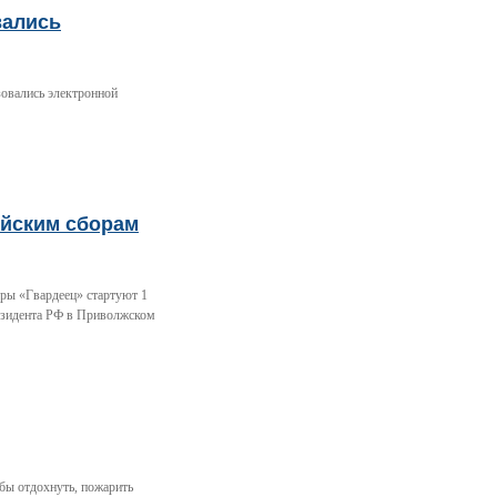
вались
зовались электронной
ейским сборам
ры «Гвардеец» стартуют 1
езидента РФ в Приволжском
обы отдохнуть, пожарить