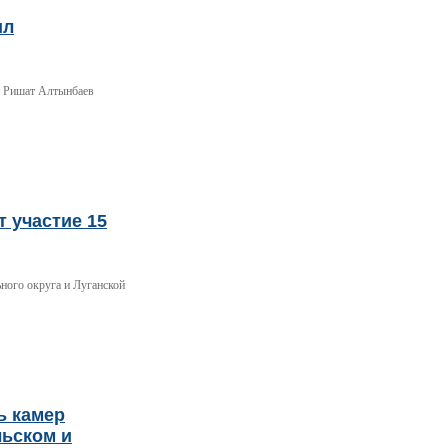
ил
и Ришат Алтынбаев
 участие 15
ного округа и Луганской
ь камер
льском и