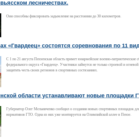
вьясском лесничествах.
Они способны фиксировать задымление на расстоянии до 30 километров.
ах «Гвардеец» состоятся соревнования по 11 ви
С 1 по 21 августа Пензенская область примет юнармейские военно-патриотические
федерального округа «Гвардеец». Участники займутся не только строевой и огневой
защитить честь своих регионов в спортивных состязаниях.
енской области устанавливают новые площадки 
Губернатор Олег Мельниченко сообщил о создании новых спортивных площадок для
нормативов ГТО. Одна из них уже монтируется на Олимпийской аллее в Пензе.