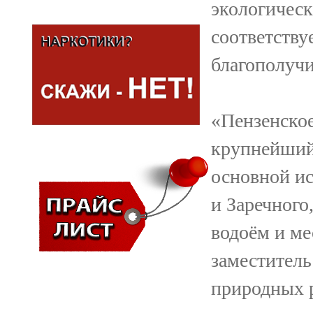
экологическ
соответству
благополучи
«Пензенско
крупнейший
основной и
и Заречного
водоём и ме
заместител
природных р