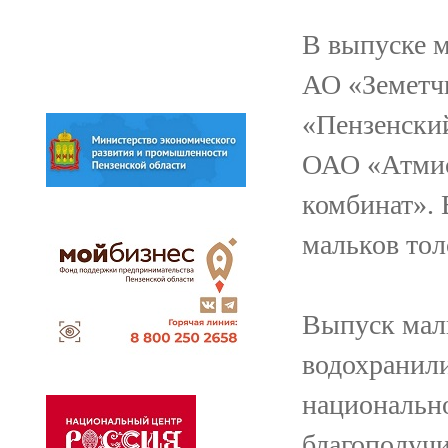
В выпуске 
АО «Земетч
«Пензенски
ОАО «Атмис
комбинат». 
мальков тол
Выпуск маль
водохранили
национально
благополучи