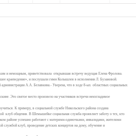
ноким и немощным, приветствовала открывшая встречу ведущая Елена Фролова.
ее краеведение», и послушали гимн Колышлея в исполнении Л. Бузановой.
 администрации А.А. Белавкина.- Уверена, что в ходе 8-ых областных социальных
ине. Это святое место произвело на участников встречи неизгладимое
учиться. К примеру, в социальной службе Никольского района создана
вой клуб общения. В Шемышейке социальная служба проявляет заботу о тех, кто
ском районе успешно работают с матерями-одиночками, инвалидами, жителями
й службой клуб, проведение детских концертов на дому, обучение и