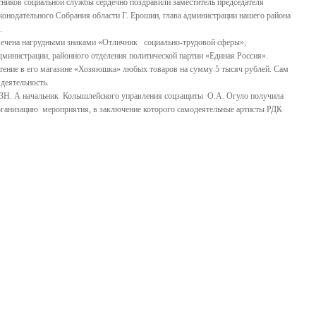
ников социальной службы сердечно поздравили заместитель председателя
аконодательного Собрания области Г. Ерошин, глава администрации нашего района
.
мечена нагрудными знаками «Отличник социально-трудовой сферы»,
дминистрации, районного отделения политической партии «Единая Россия».
ение в его магазине «Хозяюшка» любых товаров на сумму 5 тысяч рублей. Сам
деятельность.
УСЗН. А начальник Колышлейского управления соцзащиты О.А. Огуло получила
организацию мероприятия, в заключение которого самодеятельные артисты РДК