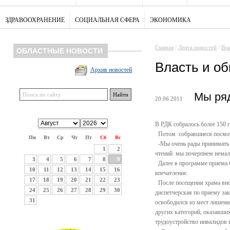
ЗДРАВООХРАНЕНИЕ
СОЦИАЛЬНАЯ СФЕРА
ЭКОНОМИКА
Главная
/
Лента новостей
/
Вла
ОБЛАСТНЫЕ НОВОСТИ
Власть и о
Архив новостей
Мы ря
20.06.2011
В РДК собралось более 150 
Потом собравшиеся посмотр
Пн
Вт
Ср
Чт
Пт
Сб
Вс
-Мы очень рады принимать в
1
2
чтений мы почерпнем немало
3
4
5
6
7
8
9
Далее в программе приема б
10
11
12
13
14
15
16
впечатление.
17
18
19
20
21
22
23
После посещения храма внов
24
25
26
27
28
29
30
диспетчерская по приему за
31
освободился из мест лишени
других категорий, оказавших
трудоустройство инвалидов и