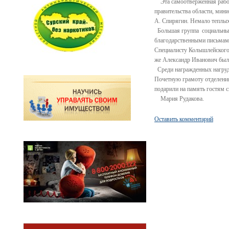
Эта самоотверженная работа
правительства области, мин
А. Спирягин. Немало теплых
Большая группа социальных
благодарственными письмами
Специалисту Колышлейского
же Александр Иванович был 
Среди награжденных нагруд
Почетную грамоту отделения
подарили на память гостям 
Мария Рудакова.
Оставить комментарий