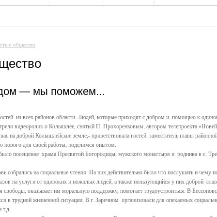
сть и общество
бщество
дом — мы поможем...
гостей из всех районов области. Людей, которые приходят с добром и помощью к оди
ели видеоролик о Колышлее, снятый П. Прохоренковым, автором телепроекта «Новейш
ас на доброй Колышлейское земле,- приветствовала гостей заместитель главы районной
 нового для своей работы, поделимся опытом.
ыло посещение храма Пресвятой Богородицы, мужского монастыря и родника в с. Треск
ь собрались на социальные чтения. На них действительно было что послушать и чему по
казов на услуги от одиноких и пожилых людей, а также пользующийся у них доброй сла
я свободы, оказывает им моральную поддержку, помогает трудоустроиться. В Бессонов
ся в трудной жизненной ситуации. В г. Заречном организовали для опекаемых социально
 т.д.