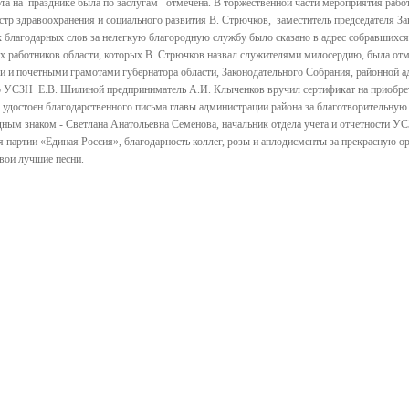
 на празднике была по заслугам отмечена. В торжественной части мероприятия работ
истр здравоохранения и социального развития В. Стрючков, заместитель председателя З
 благодарных слов за нелегкую благородную службу было сказано в адрес собравшихся
 работников области, которых В. Стрючков назвал служителями милосердию, была от
 и почетными грамотами губернатора области, Законодательного Собрания, районной а
 УСЗН Е.В. Шилиной предприниматель А.И. Клыченков вручил сертификат на приобрет
удостоен благодарственного письма главы администрации района за благотворительную 
ным знаком - Светлана Анатольевна Семенова, начальник отдела учета и отчетности 
 партии «Единая Россия», благодарность коллег, розы и аплодисменты за прекрасную 
свои лучшие песни.