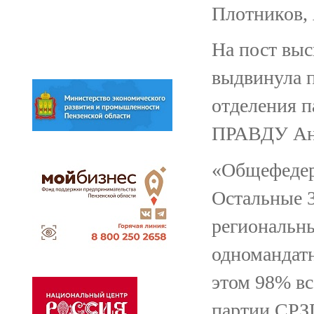
Плотников,
На пост выс
выдвинула п
отделения
ПРАВДУ Анн
«Общефедера
Остальные 3
региональны
одномандатн
этом 98% вс
партии СРЗП