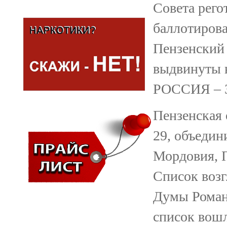
Совета рего
баллотиров
Пензенский
выдвинуты
РОССИЯ – 
Пензенская 
29, объедин
Мордовия, 
Список возг
Думы Роман 
список вошл