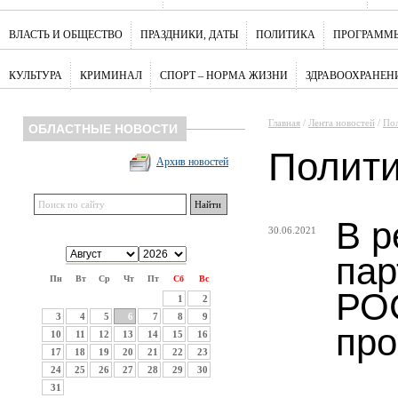
ВЛАСТЬ И ОБЩЕСТВО
ПРАЗДНИКИ, ДАТЫ
ПОЛИТИКА
ПРОГРАММЫ
КУЛЬТУРА
КРИМИНАЛ
СПОРТ – НОРМА ЖИЗНИ
ЗДРАВООХРАНЕН
Главная
/
Лента новостей
/
По
ОБЛАСТНЫЕ НОВОСТИ
Полит
Архив новостей
В р
30.06.2021
па
Пн
Вт
Ср
Чт
Пт
Сб
Вс
РО
1
2
3
4
5
6
7
8
9
про
10
11
12
13
14
15
16
17
18
19
20
21
22
23
24
25
26
27
28
29
30
31