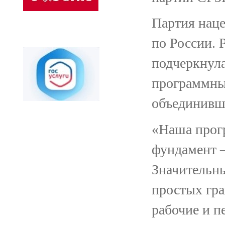
Партия наце
по России. 
подчеркнула
программный
объединивш
«Наша прогр
фундамент –
Значительны
простых гра
рабочие и п