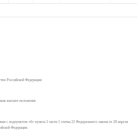
нство Российской Федерации
имая высшее положение
ии с подпунктом «б» пункта 2 части 1 статьи 22 Федерального закона от 28 апреля
ийской Федерации.