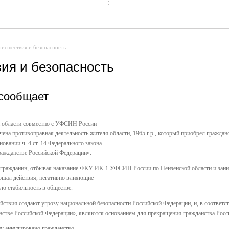
исшествия и безопасность
ия и безопасность
сообщает
 области совместно с УФСИН России
чена противоправная деятельность жителя области, 1965 г.р., который приобрел гражда
овании ч. 4 ст. 14 Федерального закона
ражданстве Российской Федерации».
й гражданин, отбывая наказание ФКУ ИК-1 УФСИН России по Пензенской области и зан
ершал действия, негативно влияющие
ую стабильность в обществе.
ствия создают угрозу национальной безопасности Российской Федерации, и, в соответств
нстве Российской Федерации», являются основанием для прекращения гражданства Росс
цу аннулировано гражданство