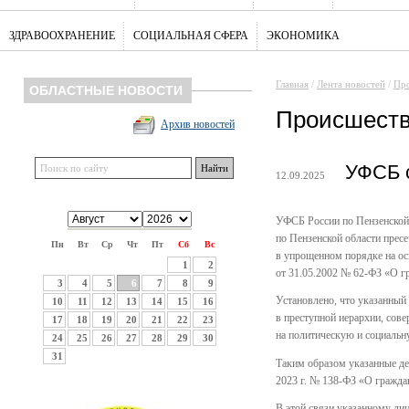
ЗДРАВООХРАНЕНИЕ
СОЦИАЛЬНАЯ СФЕРА
ЭКОНОМИКА
Главная
/
Лента новостей
/
Про
ОБЛАСТНЫЕ НОВОСТИ
Происшеств
Архив новостей
УФСБ 
12.09.2025
УФСБ России по Пензенской
по Пензенской области пресе
Пн
Вт
Ср
Чт
Пт
Сб
Вс
в упрощенном порядке на осн
1
2
от 31.05.2002 № 62-ФЗ «О г
3
4
5
6
7
8
9
Установлено, что указанны
10
11
12
13
14
15
16
в преступной иерархии, сов
17
18
19
20
21
22
23
на политическую и социальн
24
25
26
27
28
29
30
31
Таким образом указанные дей
2023 г. № 138-ФЗ «О гражда
В этой связи указанному ли