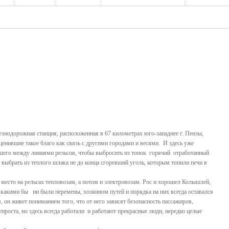
нодорожная станция, расположенная в 67 километрах юго-западнее г. Пензы,
ценившие такое благо как связь с другими городами и весями. И здесь уже
оявшего между линиями рельсов, чтобы выбросить из топок горячий отработанный
ыбрать из теплого шлака не до конца сгоревший уголь, которым топили печи в
место на рельсах тепловозам, а потом и электровозам. Рос и хорошел Колышлей,
 какими бы ни были перемены, хозяином путей и порядка на них всегда оставался
, он живет пониманием того, что от него зависят безопасность пассажиров,
роста, но здесь всегда работали и работают прекрасные люди, нередко целые