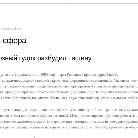
иальная сфера
 сфера
зный гудок разбудил тишину
кументов, случилось это в 1896 году: через Колышлей прошел первый поезд.
л железнодорожной станцией с крохотным деревянным вокзальчиком. Маленькая желез
орить, градообразующей: сюда начали охотно перебираться жители окрестных деревень, о
тобы проводить приехавших и забрать уезжающих, залить воду из огромного крана, ст
ы служил топливом для жителей Колышлея: сюда отправлялись целыми семьями, чтобы в
руг станции до тех пор, пока голосистые, пускавшие густой пар паровозы не уступили 
о вокзала был построен новый, современный. Менялись оснащение и условия работы. Но
ым званием железнодорожник. Его труд не знает сезонности, скидок на погодные условия
облюдение графика перевозки народнохозяйственных грузов. Железнодорожная служба неп