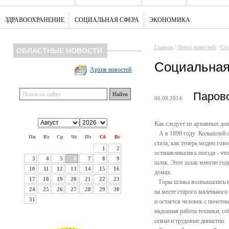
ЗДРАВООХРАНЕНИЕ
СОЦИАЛЬНАЯ СФЕРА
ЭКОНОМИКА
Главная
/
Лента новостей
/
Соц
ОБЛАСТНЫЕ НОВОСТИ
Социальная
Архив новостей
Парово
06.08.2014
Как следует из архивных до
А в 1898 году Колышлей ста
Пн
Вт
Ср
Чт
Пт
Сб
Вс
стала, как теперь модно гов
1
2
останавливались поезда - ч
3
4
5
6
7
8
9
шлак. Этот шлак многие год
10
11
12
13
14
15
16
домах.
17
18
19
20
21
22
23
Горы шлака возвышались вок
24
25
26
27
28
29
30
на месте старого маленьког
31
и остается человек с почетн
надежная работа техники, с
семьи и трудовые династии.