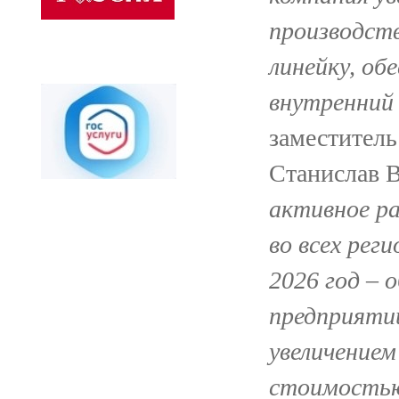
производст
линейку, об
внутренний
заместитель
Станислав 
активное р
во всех рег
2026 год – 
предприятий
увеличением
стоимость