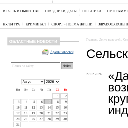
ВЛАСТЬ И ОБЩЕСТВО
ПРАЗДНИКИ, ДАТЫ
ПОЛИТИКА
ПРОГРАММЫ
КУЛЬТУРА
КРИМИНАЛ
СПОРТ – НОРМА ЖИЗНИ
ЗДРАВООХРАНЕН
Главная
/
Лента новостей
/
Сел
ОБЛАСТНЫЕ НОВОСТИ
Сельск
Архив новостей
«Да
27.02.2026
воз
Пн
Вт
Ср
Чт
Пт
Сб
Вс
кру
1
2
3
4
5
6
7
8
9
инд
10
11
12
13
14
15
16
17
18
19
20
21
22
23
24
25
26
27
28
29
30
31