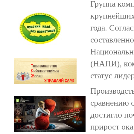
Группа ком
крупнейших
года. Согла
составленно
Национальн
(НАПИ), ком
статус лиде
Производств
сравнению 
достигло по
прирост ока