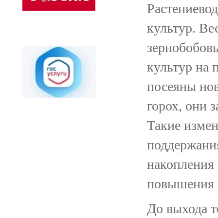
Растениевод
культур. Ве
зернобобовы
культур на 
посеяны нов
горох, они 
Такие изме
поддержани
накопления 
повышения 
До выхода т