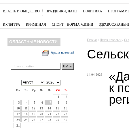
ВЛАСТЬ И ОБЩЕСТВО
ПРАЗДНИКИ, ДАТЫ
ПОЛИТИКА
ПРОГРАММЫ
КУЛЬТУРА
КРИМИНАЛ
СПОРТ – НОРМА ЖИЗНИ
ЗДРАВООХРАНЕН
Главная
/
Лента новостей
/
Сел
ОБЛАСТНЫЕ НОВОСТИ
Сельск
Архив новостей
«Да
14.04.2026
к п
Пн
Вт
Ср
Чт
Пт
Сб
Вс
рег
1
2
3
4
5
6
7
8
9
10
11
12
13
14
15
16
17
18
19
20
21
22
23
24
25
26
27
28
29
30
31