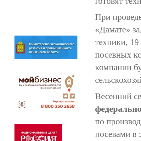
готовят тех
При проведе
«Дамате» за
техники, 19
посевных ко
компании бу
сельскохозя
Весенний се
федерально
по производ
посевами в э